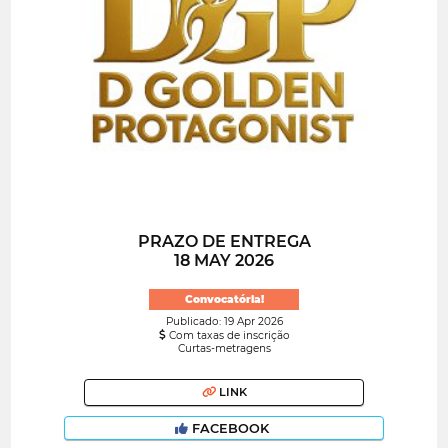
PRAZO DE ENTREGA
18 MAY 2026
Convocatória!
Publicado: 19 Apr 2026
Com taxas de inscrição
Curtas-metragens
LINK
FACEBOOK