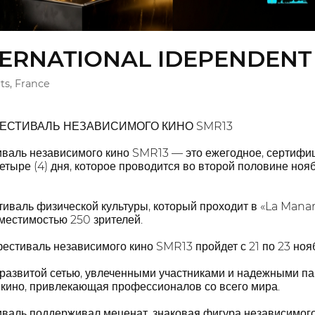
TERNATIONAL IDEPENDENT 
ts, France
СТИВАЛЬ НЕЗАВИСИМОГО КИНО SMR13
валь независимого кино SMR13 — это ежегодное, сертиф
тыре (4) дня, которое проводится во второй половине ноя
тиваль физической культуры, который проходит в «La Mana
местимостью 250 зрителей.
стиваль независимого кино SMR13 пройдет с 21 по 23 нояб
 развитой сетью, увлеченными участниками и надежными п
 кино, привлекающая профессионалов со всего мира.
валь поддерживал меценат, знаковая фигура независимого 