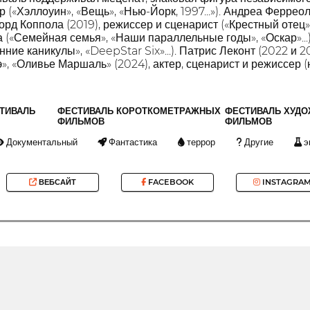
 («Хэллоуин», «Вещь», «Нью-Йорк, 1997...»). Андреа Ферреол
Форд Коппола (2019), режиссер и сценарист («Крестный отец»,
а («Семейная семья», «Наши параллельные годы», «Оскар»...
енние каникулы», «DeepStar Six»...). Патрис Леконт (2022 и 
», «Оливье Маршаль» (2024), актер, сценарист и режиссер (
ТИВАЛЬ
ФЕСТИВАЛЬ КОРОТКОМЕТРАЖНЫХ
ФЕСТИВАЛЬ ХУД
ФИЛЬМОВ
ФИЛЬМОВ
Документальный
Фантастика
террор
Другие
э
ВЕБСАЙТ
FACEBOOK
INSTAGRA