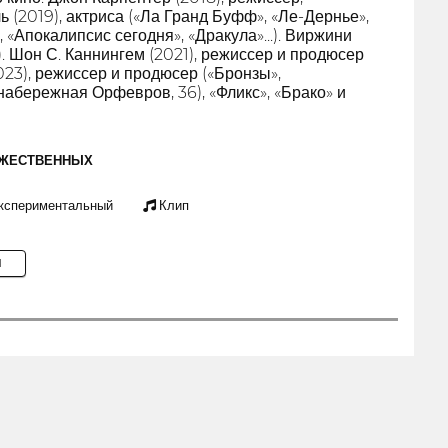
ь (2019), актриса («Ла Гранд Буфф», «Ле-Дернье»,
 «Апокалипсис сегодня», «Дракула»...). Виржини
). Шон С. Каннингем (2021), режиссер и продюсер
2023), режиссер и продюсер («Бронзы»,
набережная Орфевров, 36), «Фликс», «Брако» и
ОЖЕСТВЕННЫХ
кспериментальный
Клип
M