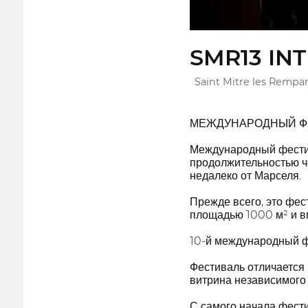
SMR13 IN
Saint Mitre les Rempar
МЕЖДУНАРОДНЫЙ ФЕ
Международный фести
продолжительностью че
недалеко от Марселя.
Прежде всего, это фес
площадью 1000 м² и в
10-й международный фе
Фестиваль отличается
витрина независимого
С самого начала фести