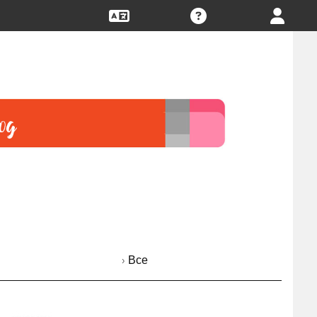
› Все