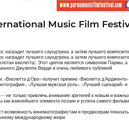
rnational Music Film Festiv
 наградит лучшего саундтрека, а затем лучшего композито
 наградит лучшего саундтрека, а затем лучшего композито
отая виолетта). Этот цветок является символом Пармы, а 
данного Джузеппе Верди и очень любимого публикой.
, «Виолетта д'Оро» получит премию «Виолетта д'Ардженто»
фотография», «Лучшая мужская роль», «Лучший сценарий» 
— не только привлечь внимание зрителей к новым и важным
ы как важнейшего элемента поэзии и успеха самого фильма
аст возможность кинематографистам и продюсерам показать
нному международному жюри.