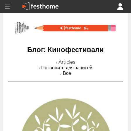
Блог: Кинофестивали
› Articles
› Позвоните для записей
› Все