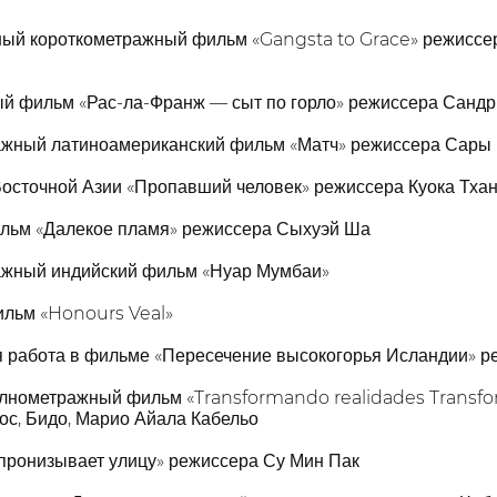
ый короткометражный фильм «Gangsta to Grace» режиссер
й фильм «Рас-ла-Франж — сыт по горло» режиссера Сандр
ажный латиноамериканский фильм «Матч» режиссера Сары
осточной Азии «Пропавший человек» режиссера Куока Тхан
ильм «Далекое пламя» режиссера Сыхуэй Ша
ажный индийский фильм «Нуар Мумбаи»
ильм «Honours Veal»
я работа в фильме «Пересечение высокогорья Исландии» р
олнометражный фильм «Transformando realidades Transf
ос, Бидо, Марио Айала Кабельо
пронизывает улицу» режиссера Су Мин Пак