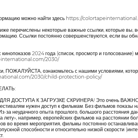
рмацию можно найти здесь https://colortapeinternational
иже перечислены некоторые важные ссылки, которые вы, во
мацию. Ссылки постоянно совершенствуются, если вы обн
 кинопоказов 2024 года (список, просмотр и голосование) 
einternational.com/2030/
ки, ПОЖАЛУЙСТА, ознакомьтесь с нашими условиями, котор
rnational.com/2030/child-protection-policy/
ЛАТЬ:
ДЛЯ ДОСТУПА К ЗАГРУЗКЕ СКРИНЕРА! Это очень ВАЖН
естивалям нужен доступ к фильмам. Без фильмов показы н
Из-за неудачного опыта прошлого, большого расстояния дан
 лету», например, европейских фильмов на расстоянии бо
ов во время мероприятия, фильмы постоянно останавливаю
опускной способности и относительно низкой скорости (инт
т.