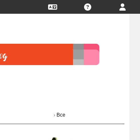
› Все