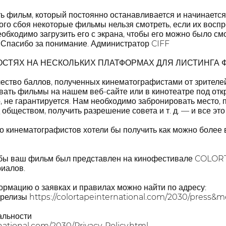
ть фильм, который постоянно останавливается и начинается
кого сбоя некоторые фильмы нельзя смотреть, если их вос
бходимо загрузить его с экрана, чтобы его можно было смо
д. Спасибо за понимание. Администратор CIFF
СТЯХ НА НЕСКОЛЬКИХ ПЛАТФОРМАХ ДЛЯ ЛИСТИНГА 
ество баллов, полученных кинематографистами от зрителе
вать фильмы на нашем веб-сайте или в кинотеатре под от
 не гарантируется. Нам необходимо забронировать место, п
 обществом, получить разрешение совета и т. д. — и все эт
о кинематографистов хотели бы получить как можно более
тобы ваш фильм был представлен на кинофестивале COLORTA
иалов.
рмацию о заявках и правилах можно найти по адресу:
-релизы https://colortapeinternational.com/2030/press&m
альности
rnational.com/2030/Privacy-Policy.html