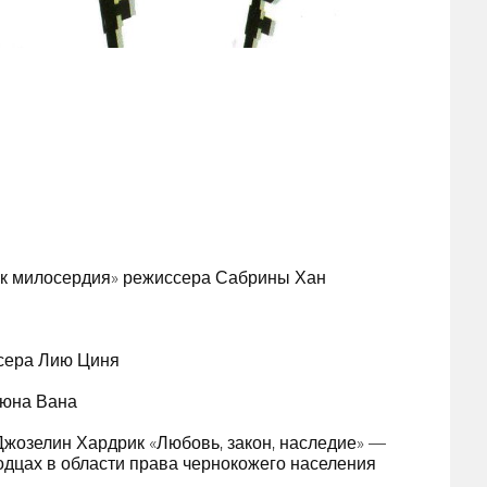
илосердия» режиссера Сабрины Хан
сера Лию Циня
хюна Вана
озелин Хардрик «Любовь, закон, наследие» —
дцах в области права чернокожего населения