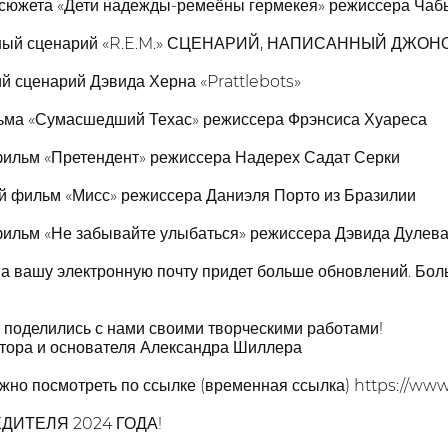
 сюжета «Дети надежды-ремеёны гермекея» режиссера Чаб
дный сценарий «R.E.M.» СЦЕНАРИЙ, НАПИСАННЫЙ ДЖОНО
й сценарий Дэвида Херна «Prattlebots»
ьма «Сумасшедший Техас» режиссера Фрэнсиса Хуареса
фильм «Претендент» режиссера Надерех Садат Серки
ий фильм «Мисс» режиссера Даниэля Порто из Бразилии
фильм «Не забывайте улыбаться» режиссера Дэвида Дулев
на вашу электронную почту придет больше обновлений. Бо
о поделились с нами своими творческими работами!
ктора и основателя Александра Шиллера
но посмотреть по ссылке (временная ссылка) https://www
ИТЕЛЯ 2024 ГОДА!