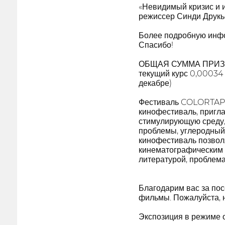
«Невидимый кризис и и
режиссер Синди Друкь
Более подробную инфо
Спасибо!
ОБЩАЯ СУММА ПРИЗОВ
текущий курс 0,00034
декабре)
Фестиваль COLORTAPE,
кинофестиваль, пригл
стимулирующую среду, 
проблемы, углеродный 
кинофестиваль позвол
кинематографическим 
литературой, проблема
Благодарим вас за по
фильмы. Пожалуйста, н
Экспозиция в режиме о