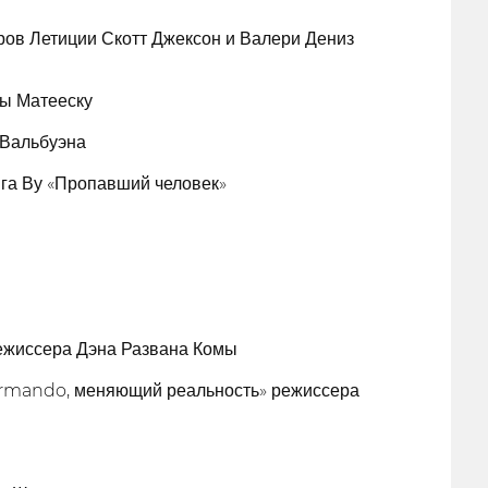
ов Летиции Скотт Джексон и Валери Дениз
ы Матееску
 Вальбуэна
га Ву «Пропавший человек»
ежиссера Дэна Развана Комы
ormando, меняющий реальность» режиссера