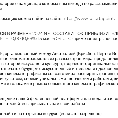
стории о вакцинах, о которых вам никогда не рассказывали
е.
рмацию можно найти на сайте https://www.colortapeinte
 В РАЗМЕРЕ 2024 NFT СОСТАВИТ ОК. ПРИБЛИЗИТЕЛЬНО 
 ETH -0,00 (0,88%) 15 мая, 6:04 UTC (примечание: рыночн
 организованный между Австралией (Брисбен, Перт) и Венг
ашая кинематографистов из разных стран мира, представля
в которой искусство и культура, творчество, оригинальност
отпечаток будущего, искусственный интеллект и вдохнове
яет кинематографистам со всего мира расширить границы,
искусством, своими уникальными творческими работами, в
ми и голосами в рамках совместного кинематографическог
сещение нашей фестивальной платформы для подачи заяво
е стесняйтесь присылать нам свои работы.
нлайн и на открытом воздухе (если это разрешено)