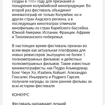
создан в 1984 году для признания и
поощрения колумбийской кинопродукции. Во
второй раз фестиваль объединил
кинематограф не только Колумбии, но и
других стран Андского региона, а в
последующих кинотеатрах отмечали
кинофильмы из стран Карибского бассейна,
Южной Америки, Испании, Франции, Африки
и Тихоокеанского побережья.
В настоящее время фестиваль признан во
всем мире как актуальная платформа для
новых режиссеров (выпущено не более 3
полнометражных фильмов) и дебютных
полнометражных фильмов. Такие известные
кинематографисты, как Педро Альмодовар,
Бонг Чжун Хо, Изабель Койшет, Алехандро
Гонсалес Иньярриту и Родриго Гарсия,
получали награды за свои ранние фильмы за
всю историю фестиваля.
КОНКУРС
Фестиваль награждает лучший