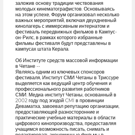
заложив основу традиции чествования
молодых кинематографистов. Основываясь
на этом успехе, Форум организовал несколько
важных мероприятий, включая двухдневный
кинолагерь с иммерсивным интернатом и
фестиваль передвижных фильмов в Кампус-
он-Рилс, в рамках которого избранные
фильмы фестиваля будут представлены в
кампусах штата Керала.
Об Институте средств массовой информации
в Четане --
Являясь одним из ключевых спонсоров
фестиваля, Институт СМИ Четаны в Триссуре
выделяется как ведущий центр обучения и
профессионального развития работников
СМИ. Медиа-институт Четаны, основанный в
2002 году под эгидой CMI в провинции
Деваматха, завоевал репутацию организации,
предоставляющей разносторонние и
практические учебные материалы в области
цифрового кинопроизводства, предоставляя
учащимся возможность писать, снимать и
редактировать экономичные фильмы в