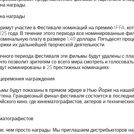
на награды.
на награды
имут участие в Фестивале номинаций на премию IFFA, кот
025 года. В течение этого периода все номинированные фи
номинальную плату в размере 1,49 доллара. Пятьдесят про
ржки их дальнейшей творческой деятельности.
ячного периода фестиваля эти фильмы будут удалены с пл
то позволит зрителям со всего мира смотреть и голосоват
удут номинированы в 25 престижных номинациях.
 церемония награждения
ы будут показаны в прямом эфире в Нью-Йорке на нашей
ттена. Грандиозный финал фестиваля состоится в последни
йского кино, где кинематографистов, актеров и техническ
матографистов
ше, чем просто награды. Мы приглашаем дистрибьюторов на