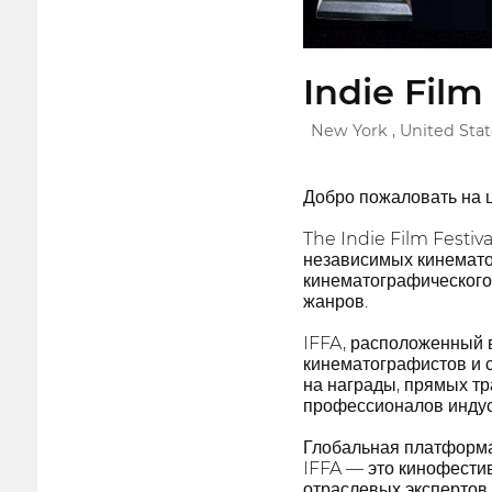
Indie Film
New York , United Stat
Добро пожаловать на 
The Indie Film Festiv
независимых кинемато
кинематографического
жанров.
IFFA, расположенный 
кинематографистов и с
на награды, прямых т
профессионалов индус
Глобальная платформа
IFFA — это кинофести
отраслевых экспертов