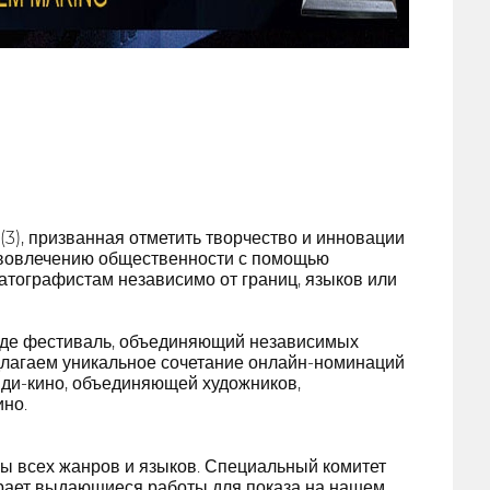
 (3), призванная отметить творчество и инновации
 вовлечению общественности с помощью
тографистам независимо от границ, языков или
роде фестиваль, объединяющий независимых
едлагаем уникальное сочетание онлайн-номинаций
нди-кино, объединяющей художников,
но.
ы всех жанров и языков. Специальный комитет
рает выдающиеся работы для показа на нашем