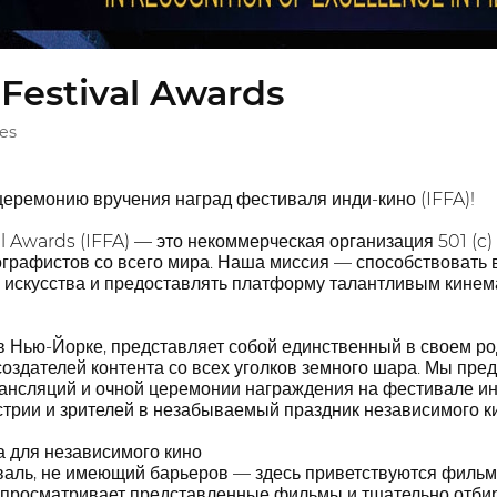
 Festival Awards
es
церемонию вручения наград фестиваля инди-кино (IFFA)!
al Awards (IFFA) — это некоммерческая организация 501 (c)
графистов со всего мира. Наша миссия — способствовать
 искусства и предоставлять платформу талантливым кинема
в Нью-Йорке, представляет собой единственный в своем 
оздателей контента со всех уголков земного шара. Мы пр
рансляций и очной церемонии награждения на фестивале и
трии и зрителей в незабываемый праздник независимого ки
 для независимого кино
валь, не имеющий барьеров — здесь приветствуются фильм
 просматривает представленные фильмы и тщательно отби