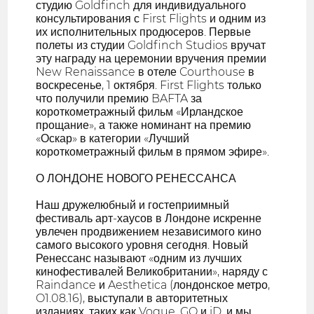
студию Goldfinch для индивидуального
консультирования с First Flights и одним из
их исполнительных продюсеров. Первые
полеты из студии Goldfinch Studios вручат
эту награду на церемонии вручения премии
New Renaissance в отеле Courthouse в
воскресенье, 1 октября. First Flights только
что получили премию BAFTA за
короткометражный фильм «Ирландское
прощание», а также номинант на премию
«Оскар» в категории «Лучший
короткометражный фильм в прямом эфире».
О ЛОНДОНЕ НОВОГО РЕНЕССАНСА
Наш дружелюбный и гостеприимный
фестиваль арт-хаусов в Лондоне искренне
увлечен продвижением независимого кино
самого высокого уровня сегодня. Новый
Ренессанс называют «одним из лучших
кинофестивалей Великобритании», наряду с
Raindance и Aesthetica (лондонское метро,
O1.08.16), выступали в авторитетных
изданиях, таких как Vogue, GQ и iD, и мы