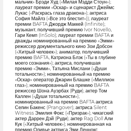
мальчик» Брэди Худ («Милая Мэдди Стоун»);
лауреат премии «Оскар» и сценарист Джеймс
Лукас («Раскрась глаза дракона»); актриса
София Майлз («Все это блестит»)); лауреат
премии BAFTA Джордж Маккей (Infinite);
музыкант, получивший премию Ivor Novello,
Гари Кемп (InSolo); лауреат премии BAFTA и
дважды номинированный на премию «Эмми»
режиссер документального кино Зои Добсон
(«Хитрый человек»); аниматор, получивший
премию BAFTA, Катриона Блэк («Ты в глубине
моего сознания»); актриса, получившая
премию «Эмми», Татьяна Мислани («Души
тотальности»); номинированный на премию
«Оскар» оператор Джарин Блашке («Миллион
глаз»); номинированный на премию BAFTA
режиссер Шона Ауэрбах (Руди); актер Том
Каллен («Души тотальности»);
номинированный на премию BAFTA актриса
Селин Бакенс (Prangover); актриса Silent
Witness Эмилия Фокс («Призрак»); чикагский
актер Даррен Дэй (Руди); актер Rag Doll Али
Кук («Хитрый человек»); номинированная на
премию Оливье актриса Эми Леннокс