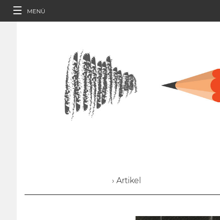
MENÜ
› Artikel