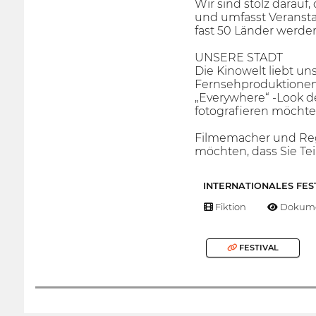
Wir sind stolz darauf
und umfasst Veransta
fast 50 Länder werden
UNSERE STADT
Die Kinowelt liebt uns
Fernsehproduktionen. 
„Everywhere“ -Look de
fotografieren möchten,
Filmemacher und Regi
möchten, dass Sie Te
INTERNATIONALES FES
Fiktion
Dokume
FESTIVAL