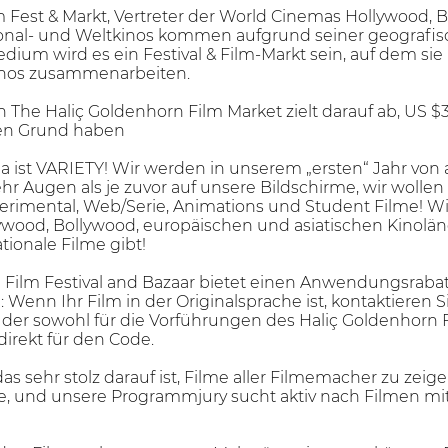
 Fest & Markt, Vertreter der World Cinemas Hollywood, B
onal- und Weltkinos kommen aufgrund seiner geografi
dium wird es ein Festival & Film-Markt sein, auf dem si
kinos zusammenarbeiten.
 The Haliç Goldenhorn Film Market zielt darauf ab, US $3
gen Grund haben
a ist VARIETY! Wir werden in unserem „ersten“ Jahr vo
 Augen als je zuvor auf unsere Bildschirme, wir wollen
rimental, Web/Serie, Animations und Student Filme! Wir 
llywood, Bollywood, europäischen und asiatischen Kinolä
ationale Filme gibt!
Film Festival and Bazaar bietet einen Anwendungsrabatt 
e: Wenn Ihr Film in der Originalsprache ist, kontaktieren
der sowohl für die Vorführungen des Haliç Goldenhorn Fil
direkt für den Code.
, das sehr stolz darauf ist, Filme aller Filmemacher zu ze
e, und unsere Programmjury sucht aktiv nach Filmen mit