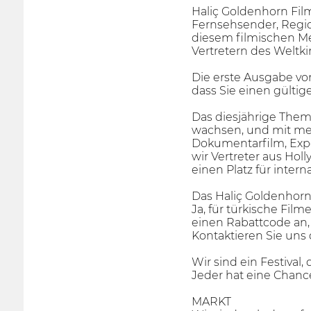
Haliç Goldenhorn Film
Fernsehsender, Regi
diesem filmischen Me
Vertretern des Welt
Die erste Ausgabe von
dass Sie einen gülti
Das diesjährige Them
wachsen, und mit mehr
Dokumentarfilm, Expe
wir Vertreter aus Ho
einen Platz für intern
Das Haliç Goldenhorn 
Ja, für türkische Film
einen Rabattcode an, 
Kontaktieren Sie uns 
Wir sind ein Festival
Jeder hat eine Chanc
MARKT