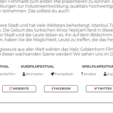
, den Filmmarkt zum ersten Mal präsentieren zu können. 
ltungen zur Industrieentwicklung, qualitativ hochwert
 teilnehmen. Das solltest du auch!
ere Stadt und hat viele Weltstars beherbergt. Istanbul, Tü
Die Geburt des türkischen Kinos Yeşilçam fand in dieser
r Stadt und die Leute lieben es, ihn auf dem Bildschir
 haben Sie die Möglichkeit, Leute zu treffen, die das Fes
sseure aus aller Welt wählen das Halic Goldenhorn Film
il dieser wachsenden Szene werden! Wir sehen uns im 
TIVAL
KURZFILMFESTIVAL
SPIELFILMFESTIV
ntarfilm
Animation
Fantastisch
Andere
Exp
WEBSEITE
FACEBOOK
TWITTER