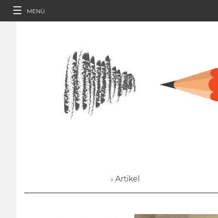
MENÜ
› Artikel