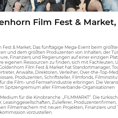
enhorn Film Fest & Market,
m Fest & Market, Das fünftägige Mega-Event beim größt
en und dem größten Produzenten von Inhalten, der Türke
ure, Finanziers und Regierungen auf einer einzigen Pla
e eigenen Ressourcen zu finden, sich mit Fachleuten, 
 Goldenhorn Film Fest & Market hat Standortmanager, To
ertreter, Anwälte, Direktoren, Verleiher, Over-the-Top-Me
sare, Produzenten, Schriftsteller, Filmfonds, Filminstitu
für die Film- und Fernsehindustrie erbringen. Die Verans
dem Spitzengremium aller Filmverbände-Organisationen
 Medium für die Kinobranche. „FILMMARKT“. Die türkische
r, Leasinggesellschaften, Zulieferer, Produzentenfirmen
nen Filmemachern mit neuen Projekten, Finanziers und 
mkommission vorzustellen.