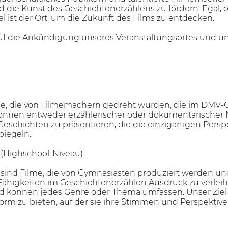
d die Kunst des Geschichtenerzählens zu fördern. Egal, 
al ist der Ort, um die Zukunft des Films zu entdecken.
uf die Ankündigung unseres Veranstaltungsortes und un
me, die von Filmemachern gedreht wurden, die im DMV-Ge
önnen entweder erzählerischer oder dokumentarischer 
 Geschichten zu präsentieren, die die einzigartigen Per
piegeln.
 (Highschool-Niveau)
r sind Filme, die von Gymnasiasten produziert werden u
n Fähigkeiten im Geschichtenerzählen Ausdruck zu verlei
d können jedes Genre oder Thema umfassen. Unser Ziel i
form zu bieten, auf der sie ihre Stimmen und Perspekti