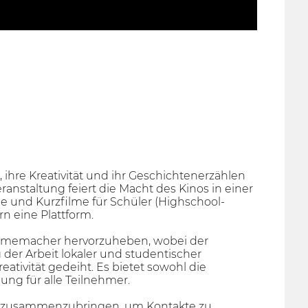
 ihre Kreativität und ihr Geschichtenerzählen
anstaltung feiert die Macht des Kinos in einer
me und Kurzfilme für Schüler (Highschool-
n eine Plattform.
Filmemacher hervorzuheben, wobei der
er Arbeit lokaler und studentischer
reativität gedeiht. Es bietet sowohl die
ng für alle Teilnehmer.
her zusammenzubringen, um Kontakte zu