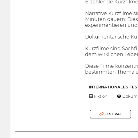
Erzählende Kurzfilm
Narrative Kurzfilme s
Minuten dauern. Die
experimentieren und 
Dokumentarische Kur
Kurzfilme sind Sachf
dem wirklichen Leben
Diese Filme konzentr
bestimmten Thema und
INTERNATIONALES FES
Fiktion
Dokume
FESTIVAL