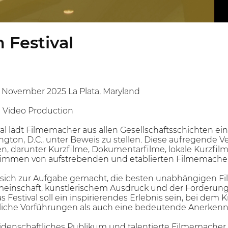
 Festival
— November 2025 La Plata, Maryland
e Video Production
al lädt Filmemacher aus allen Gesellschaftsschichten ein,
ton, D.C., unter Beweis zu stellen. Diese aufregende Ver
en, darunter Kurzfilme, Dokumentarfilme, lokale Kurzfil
Stimmen von aufstrebenden und etablierten Filmemacher
es sich zur Aufgabe gemacht, die besten unabhängigen 
inschaft, künstlerischem Ausdruck und der Förderung d
 Festival soll ein inspirierendes Erlebnis sein, bei dem K
ntliche Vorführungen als auch eine bedeutende Anerkennu
leidenschaftliches Publikum und talentierte Filmemac