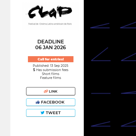
DEADLINE
06 JAN 2026
Call for entries!
Published: 13 Sep 2025
Has submission fees
Short films
Feature films
LINK
FACEBOOK
TWEET