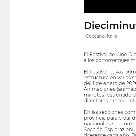
Dieciminut
Ceccano, Italia
El Festival de Cine D
a los cortometrajes má
El Festival, cuyas pr
estructura en varias 
del 1 de enero de 202
Animaciones (animaci
minutos) estrenado de
directores procedente
En las secciones comp
provincia para crear 
nacional es ser una v
Sección Esplorazioni,
diferente cada año. D