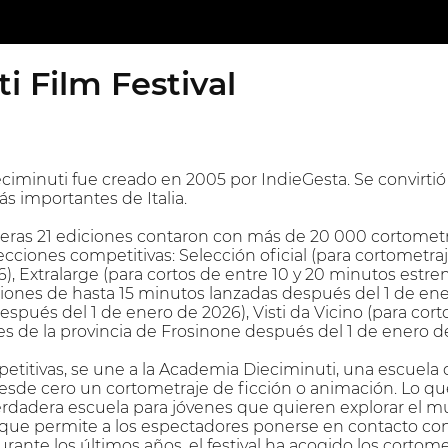
i Film Festival
ieciminuti fue creado en 2005 por IndieGesta. Se convir
s importantes de Italia.
imeras 21 ediciones contaron con más de 20 000 cortometr
secciones competitivas: Selección oficial (para cortomet
6), Extralarge (para cortos de entre 10 y 20 minutos estr
ones de hasta 15 minutos lanzadas después del 1 de ene
spués del 1 de enero de 2026), Visti da Vicino (para cort
s de la provincia de Frosinone después del 1 de enero d
etitivas, se une a la Academia Dieciminuti, una escuela
desde cero un cortometraje de ficción o animación. Lo qu
erdadera escuela para jóvenes que quieren explorar el 
 que permite a los espectadores ponerse en contacto con
urante los últimos años, el festival ha acogido los corto