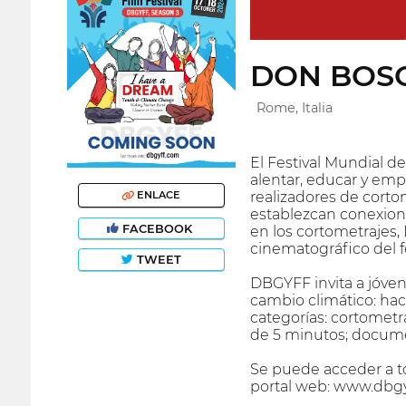
DON BOSC
Rome, Italia
El Festival Mundial d
alentar, educar y emp
realizadores de corto
ENLACE
establezcan conexione
FACEBOOK
en los cortometrajes,
cinematográfico del fe
TWEET
DBGYFF invita a jóvene
cambio climático: hace
categorías: cortometr
de 5 minutos; docume
Se puede acceder a tod
portal web: www.dbgy