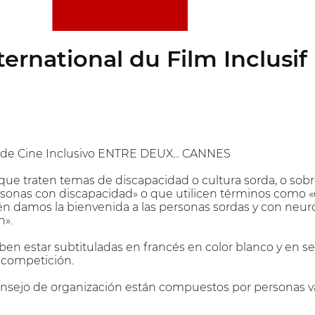
nternational du Film Inclusi
l de Cine Inclusivo ENTRE DEUX... CANNES
que traten temas de discapacidad o cultura sorda, o sob
rsonas con discapacidad» o que utilicen términos como «d
n damos la bienvenida a las personas sordas y con neur
n».
eben estar subtituladas en francés en color blanco y en s
a competición.
onsejo de organización están compuestos por personas vá