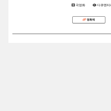
극영화
다큐멘터
영화제