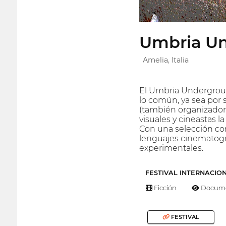
Umbria Un
Amelia, Italia
El Umbria Undergroun
lo común, ya sea por s
(también organizador 
visuales y cineastas l
Con una selección comi
lenguajes cinematográ
experimentales.
FESTIVAL INTERNACIO
Ficción
Docume
FESTIVAL