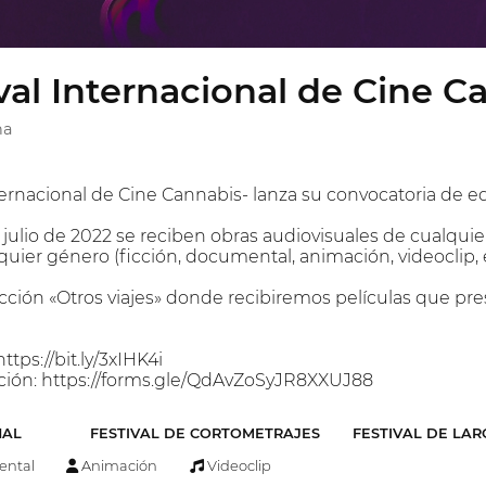
val Internacional de Cine 
na
ternacional de Cine Cannabis- lanza su convocatoria de e
e julio de 2022 se reciben obras audiovisuales de cualqui
uier género (ficción, documental, animación, videoclip, e
ección «Otros viajes» donde recibiremos películas que pre
tps://bit.ly/3xIHK4i
pción: https://forms.gle/QdAvZoSyJR8XXUJ88
NAL
FESTIVAL DE CORTOMETRAJES
FESTIVAL DE LA
ntal
Animación
Videoclip