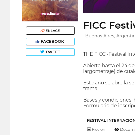
FICC Festi
ENLACE
Buenos Aires, Argenti
FACEBOOK
TWEET
THE FICC -Festival In
Abierto hasta el 24 d
largometraje) de cualq
Este año se abre la s
trama.
Bases y condiciones: ht
Formulario de inscri
FESTIVAL INTERNACIO
Ficción
Docume