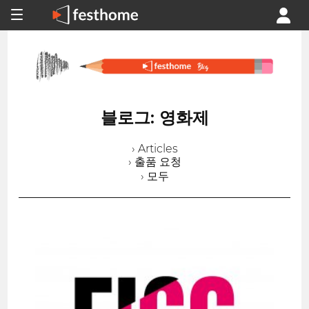
블로그: 영화제
› Articles
› 출품 요청
› 모두