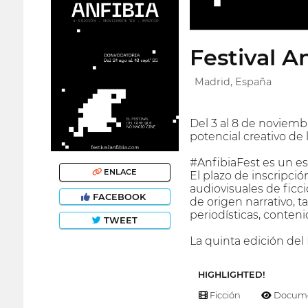
Festival A
Madrid, España
Del 3 al 8 de noviembr
potencial creativo de 
#AnfibiaFest es un es
ENLACE
El plazo de inscripció
audiovisuales de ficc
FACEBOOK
de origen narrativo, 
periodísticas, conteni
TWEET
La quinta edición del
HIGHLIGHTED!
Ficción
Docume