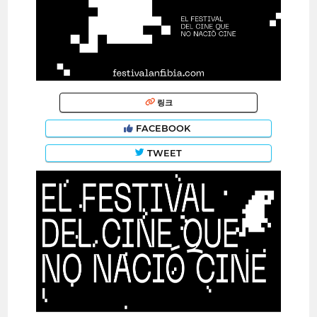
링크
FACEBOOK
TWEET