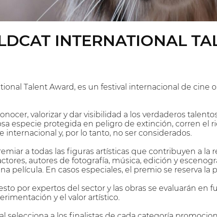
ILDCAT INTERNATIONAL T
tional Talent Award, es un festival internacional de cine
nocer, valorizar y dar visibilidad a los verdaderos talen
sa especie protegida en peligro de extinción, corren el 
internacional y, por lo tanto, no ser considerados.
emiar a todas las figuras artísticas que contribuyen a la r
 actores, autores de fotografía, música, edición y escenogr
 película. En casos especiales, el premio se reserva la
to por expertos del sector y las obras se evaluarán en fun
erimentación y el valor artístico.
l selecciona a los finalistas de cada categoría promociona