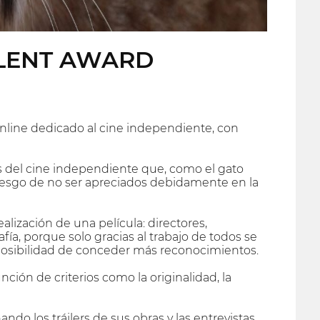
ALENT AWARD
 online dedicado al cine independiente, con
tos del cine independiente que, como el gato
riesgo de no ser apreciados debidamente en la
ealización de una película: directores,
afía, porque solo gracias al trabajo de todos se
 posibilidad de conceder más reconocimientos.
ción de criterios como la originalidad, la
ndo los tráilers de sus obras y las entrevistas