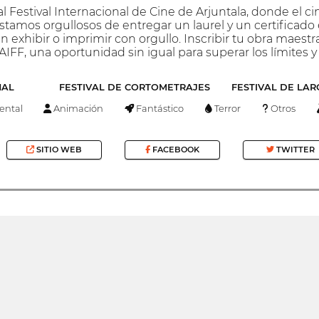
l Festival Internacional de Cine de Arjuntala, donde el ci
stamos orgullosos de entregar un laurel y un certificado
 exhibir o imprimir con orgullo. Inscribir tu obra maest
IFF, una oportunidad sin igual para superar los límites y
NAL
FESTIVAL DE CORTOMETRAJES
FESTIVAL DE LA
ntal
Animación
Fantástico
Terror
Otros
SITIO WEB
FACEBOOK
TWITTER