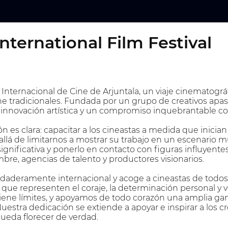
International Film Festival
 Internacional de Cine de Arjuntala, un viaje cinematográ
cine tradicionales. Fundada por un grupo de creativos apa
 innovación artística y un compromiso inquebrantable co
n es clara: capacitar a los cineastas a medida que inicia
llá de limitarnos a mostrar su trabajo en un escenario mu
ignificativa y ponerlo en contacto con figuras influyente
re, agencias de talento y productores visionarios.
erdaderamente internacional y acoge a cineastas de tod
 que representen el coraje, la determinación personal y v
 tiene límites, y apoyamos de todo corazón una amplia ga
a. Nuestra dedicación se extiende a apoyar e inspirar a l
pueda florecer de verdad.