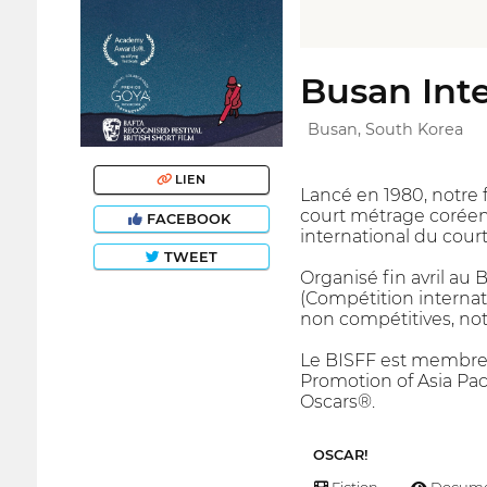
Busan Inte
Busan, South Korea
LIEN
Lancé en 1980, notre f
court métrage coréen 
FACEBOOK
international du cour
TWEET
Organisé fin avril au
(Compétition internat
non compétitives, not
Le BISFF est membre 
Promotion of Asia Paci
Oscars®.
OSCAR!
Fiction
Docume