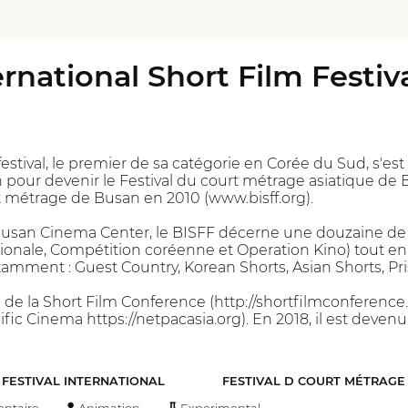
rnational Short Film Festiv
estival, le premier de sa catégorie en Corée du Sud, s'est
pour devenir le Festival du court métrage asiatique de 
t métrage de Busan en 2010 (www.bisff.org).
 Busan Cinema Center, le BISFF décerne une douzaine de p
ionale, Compétition coréenne et Operation Kino) tout en
amment : Guest Country, Korean Shorts, Asian Shorts, Pr
de la Short Film Conference (http://shortfilmconference
fic Cinema https://netpacasia.org). En 2018, il est devenu
FESTIVAL INTERNATIONAL
FESTIVAL D COURT MÉTRAGE
ntaire
Animation
Experimental