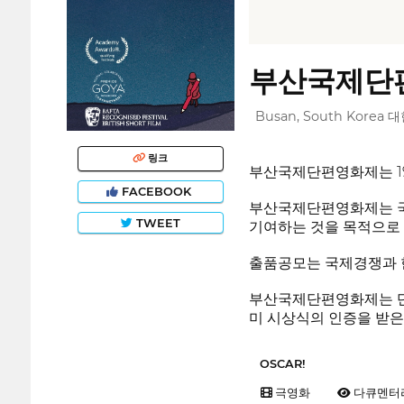
부산국제단편영화제
Busan, South Korea
링크
부산국제단편영화제는 19
FACEBOOK
부산국제단편영화제는 국
TWEET
기여하는 것을 목적으로 
출품공모는 국제경쟁과 한
부산국제단편영화제는 단편
미 시상식의 인증을 받은
OSCAR!
극영화
다큐멘터