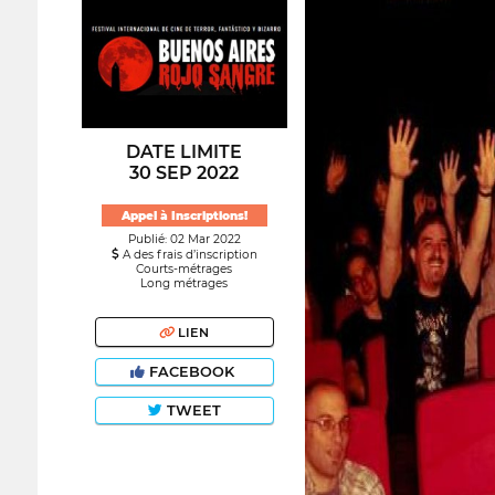
DATE LIMITE
30 SEP 2022
Appel à Inscriptions!
Publié: 02 Mar 2022
A des frais d’inscription
Courts-métrages
Long métrages
LIEN
FACEBOOK
TWEET