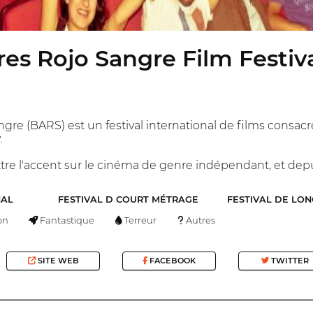
es Rojo Sangre Film Festiv
gre (BARS) est un festival international de films consac
.
e l'accent sur le cinéma de genre indépendant, et depuis
NAL
FESTIVAL D COURT MÉTRAGE
FESTIVAL DE LO
on
Fantastique
Terreur
Autres
SITE WEB
FACEBOOK
TWITTER