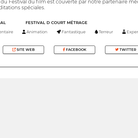
 du Festival du film est couverte par notre partenaire mé
itations spéciales.
NAL
FESTIVAL D COURT MÉTRAGE
ntaire
Animation
Fantastique
Terreur
Exper
SITE WEB
FACEBOOK
TWITTER