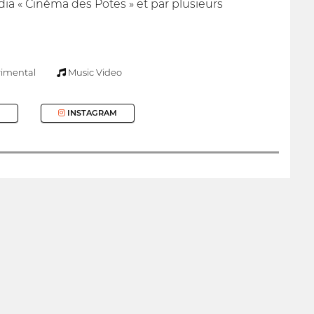
dia « Cinéma des Potes » et par plusieurs
imental
Music Video
INSTAGRAM