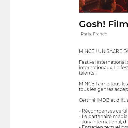
Gosh! Film
Paris, France
MINCE ! UN SACRÉ B
Festival internationa
internationaux. Le fes
talents !
MINCE ! aime tous le
tous les genres accep
Certifié IMDB et diffu
- Récompenses certi
- Le partenaire média
- Jury international,
- Entretien textuel po