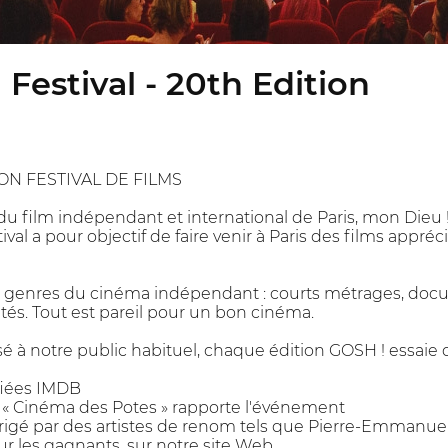
 Festival - 20th Edition
ON FESTIVAL DE FILMS
l du film indépendant et international de Paris, mon Dieu
tival a pour objectif de faire venir à Paris des films app
s genres du cinéma indépendant : courts métrages, docum
tés. Tout est pareil pour un bon cinéma.
sé à notre public habituel, chaque édition GOSH ! essaie 
fiées IMDB
 « Cinéma des Potes » rapporte l'événement
 dirigé par des artistes de renom tels que Pierre-Emmanu
ur les gagnants, sur notre site Web