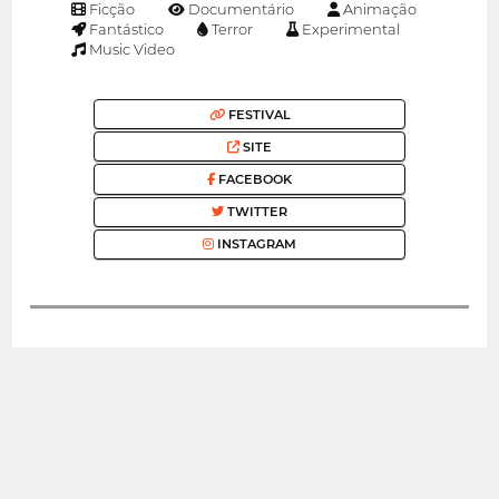
Ficção
Documentário
Animação
Fantástico
Terror
Experimental
Music Video
FESTIVAL
SITE
FACEBOOK
TWITTER
INSTAGRAM