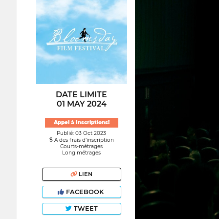
DATE LIMITE
01 MAY 2024
Appel à Inscriptions!
Publié: 03 Oct 2023
A des frais d’inscription
Courts-métrages
Long métrages
LIEN
FACEBOOK
TWEET