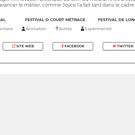
avancer le métier, comme Joyce l'a fait tant dans le cadre d
NAL
FESTIVAL D COURT MÉTRAGE
FESTIVAL DE LO
ntaire
Animation
Autres
Experimental
SITE WEB
FACEBOOK
TWITTER