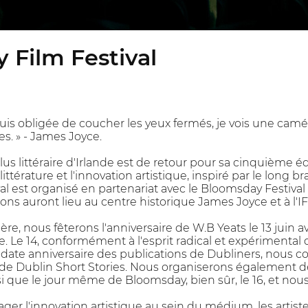
 Film Festival
suis obligée de coucher les yeux fermés, je vois une cam
es. » - James Joyce.
plus littéraire d'Irlande est de retour pour sa cinquième éd
 littérature et l'innovation artistique, inspiré par le long
al est organisé en partenariat avec le Bloomsday Festival
ions auront lieu au centre historique James Joyce et à l'IFI
e, nous fêterons l'anniversaire de W.B Yeats le 13 juin 
re. Le 14, conformément à l'esprit radical et expérimental
 date anniversaire des publications de Dubliners, nous c
de Dublin Short Stories. Nous organiserons également
ainsi que le jour même de Bloomsday, bien sûr, le 16, et nou
r l'innovation artistique au sein du médium, les artistes 