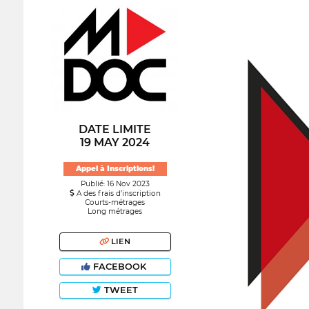
DATE LIMITE
19 MAY 2024
Appel à Inscriptions!
Publié: 16 Nov 2023
A des frais d’inscription
Courts-métrages
Long métrages
LIEN
FACEBOOK
TWEET