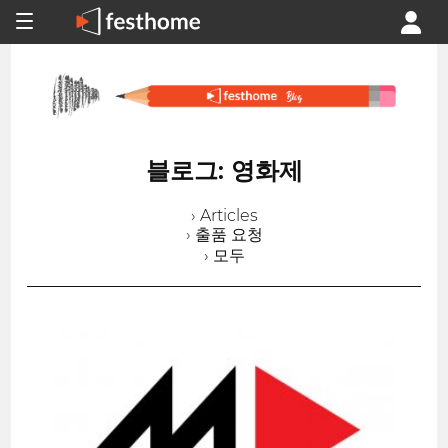
블로그: 영화제
› Articles
› 출품 요청
› 모두