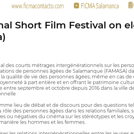
nal Short Film Festival on 
)
onal des courts métrages intergénérationnels sur les pers
iations de personnes âgées de Salamanque (FAMASA) dans
r la qualité de vie des personnes âgées, même en cas d
yenneté à part entière et en offrant le patrimoine culturel
 entre septembre et octobre depuis 2016 dans la ville d
onnelle
omme lieu de débat et de discours pour des questions tell
 du rôle des personnes âgées dans les relations familiales,
es ou négatives du cinéma sur les stéréotypes et les cr
e manière les hommes et les femmes.
ser les relations intergénérationnelles entre les jeunes e