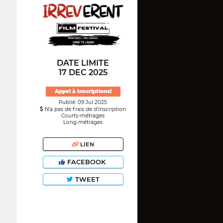
DATE LIMITE
17 DEC 2025
Appel à Inscriptions!
Publié: 09 Jul 2025
N’a pas de frais de d’inscription
Courts-métrages
Long métrages
LIEN
FACEBOOK
TWEET