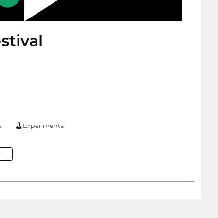
stival
s
Experimental
M