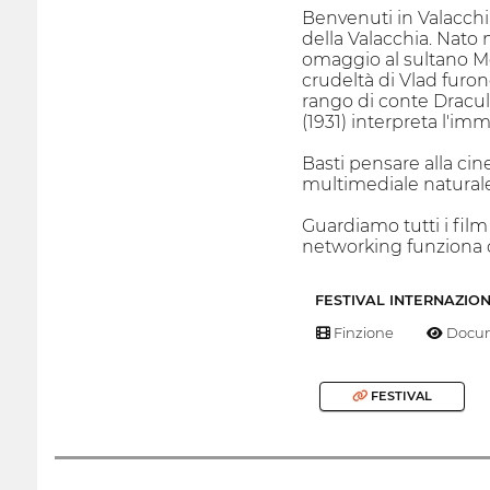
Benvenuti in Valacchia
della Valacchia. Nato n
omaggio al sultano Me
crudeltà di Vlad furon
rango di conte Dracula
(1931) interpreta l'i
Basti pensare alla cine
multimediale naturale
Guardiamo tutti i film
networking funziona c
FESTIVAL INTERNAZIO
Finzione
Docum
FESTIVAL