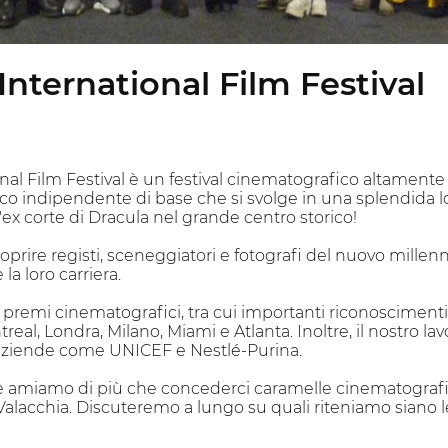
International Film Festival
onal Film Festival è un festival cinematografico altamente 
ico indipendente di base che si svolge in una splendida l
l'ex corte di Dracula nel grande centro storico!
coprire registi, sceneggiatori e fotografi del nuovo millenn
la loro carriera.
premi cinematografici, tra cui importanti riconoscimenti 
eal, Londra, Milano, Miami e Atlanta. Inoltre, il nostro la
 aziende come UNICEF e Nestlé-Purina.
 amiamo di più che concederci caramelle cinematografiche
 Valacchia. Discuteremo a lungo su quali riteniamo siano 