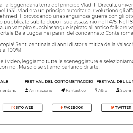
, la leggendaria terra del principe Vlad III Dracula, uni
el 1431, Vlad era un principe autoritario, rivoluzionò gli aff
hmed II, provocando una sanguinosa guerra con gli otto
o pubblicate subito dopo il suo assassinio nel 1475. Nel 18
, un vampiro succhiasangue ispirato all'antico folklore va
mmortale Bela Lugosi nei panni del condannato Conte roma
topia! Senti centinaia di anni di storia mitica della Valacc
 al 100%!
 e i video, leggiamo tutte le sceneggiature e selezioniamo e
on noi. Ma solo se stiamo parlando di arte.
NALE
FESTIVAL DEL CORTOMETRAGGIO
FESTIVAL DEL L
entario
Animazione
Fantastico
Altro
Sperim
SITO WEB
FACEBOOK
TWITTER