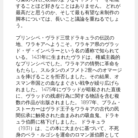
することほど好きなことはありません。 どれが
最高だと思うのか、そして最も有望な未制作の
脚本については、長いこと議論を重ねるでしょ
う。
プリンシペ・ヴラド三世ドラキュラの伝説の
地、ワラキアへようこそ。ワラキア県のヴラッ
ド・ザ・インペラーという名の通称で知られて
いる。 1431年に生まれたヴラドは、権威主義的
なプリンシペでした。ワラキアの情勢に革命を
もたらし、スルタンのメフメト2世へのオマージ
ュを捧げることを拒否しました。その結果、オ
スマン帝国との血なまぐさい戦争が繰り広げら
れました。 1475年にヴラッドが暗殺された直後
に、ヴラッドの残虐行為に関する物語を含む複
数の作品が出版されました。 1897年、ブラム・
ストーカーはヴラド王子をワラキアの古代の民
間伝承に触発された血まみれの吸血鬼、ドラキ
ュラ伯爵に格下げしました。 ドラキュラ
（1931）は、この本に大まかに基づいて、不死
身のベラ・ルゴシを運命のロマン派伯爵として