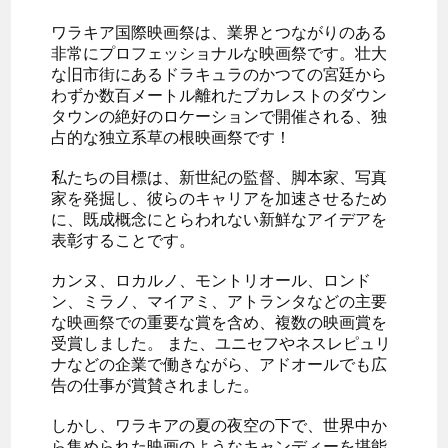
ワラキア国際映画祭は、業界とつながりのある
非常にプロフェッショナルな映画祭です。壮大
な旧市街にあるドラキュラのかつての宮廷から
わずか数百メートル離れたブカレストのダウン
タウンの絶好のロケーションで開催される、独
占的な独立系草の根映画祭です！
私たちの目標は、新世紀の監督、脚本家、写真
家を発掘し、彼らのキャリアを加速させるため
に、既成概念にとらわれない新鮮なアイデアを
表彰することです。
カンヌ、ロカルノ、モントリオール、ロンド
ン、ミラノ、マイアミ、アトランタなどの主要
な映画祭での重要な賞を含め、複数の映画賞を
受賞しました。 また、ユニセフやネスレピュリ
ナなどの企業で働きながら、アドオールでも広
告の仕事が賞賛されました。
しかし、ワラキアの夏の夜空の下で、世界中か
ら集められた映画のようなキャンディーを堪能