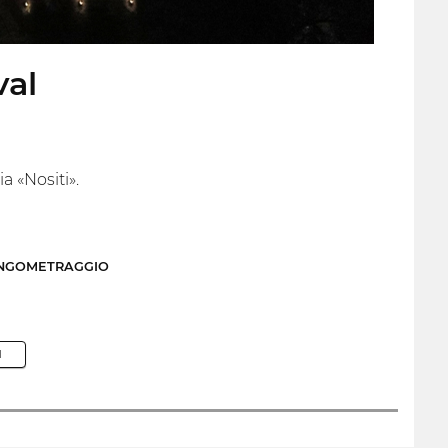
val
 «Nositi».
UNGOMETRAGGIO
M