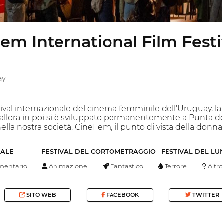
em International Film Festi
ay
ival internazionale del cinema femminile dell'Uruguay, la 
lora in poi si è sviluppato permanentemente a Punta del E
la nostra società. CineFem, il punto di vista della donna
NALE
FESTIVAL DEL CORTOMETRAGGIO
FESTIVAL DEL L
entario
Animazione
Fantastico
Terrore
Altr
SITO WEB
FACEBOOK
TWITTER