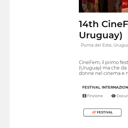
14th CineF
Uruguay)
Punta del Este, Urugu
CineFem, il primo fest
(Uruguay) ma che da al
donne nel cinema e nel
FESTIVAL INTERNAZIO
Finzione
Docum
FESTIVAL