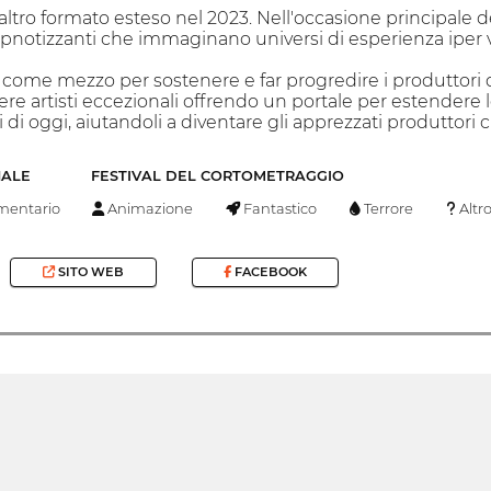
 altro formato esteso nel 2023. Nell'occasione principale 
ipnotizzanti che immaginano universi di esperienza iper v
o come mezzo per sostenere e far progredire i produttori di
re artisti eccezionali offrendo un portale per estendere
ri di oggi, aiutandoli a diventare gli apprezzati produttor
NALE
FESTIVAL DEL CORTOMETRAGGIO
entario
Animazione
Fantastico
Terrore
Altr
SITO WEB
FACEBOOK