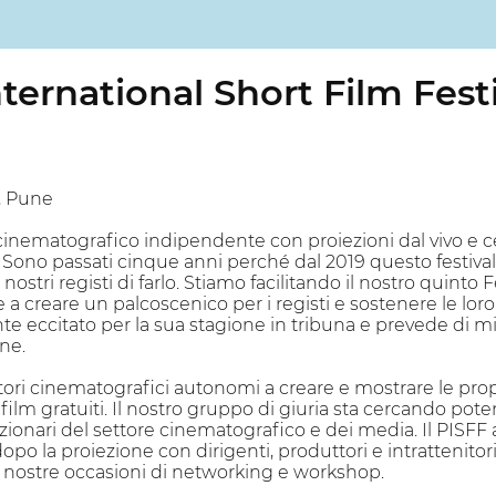
ternational Short Film Fest
, Pune
 cinematografico indipendente con proiezioni dal vivo e c
 Sono passati cinque anni perché dal 2019 questo festival 
stri registi di farlo. Stiamo facilitando il nostro quinto 
e a creare un palcoscenico per i registi e sostenere le loro
 eccitato per la sua stagione in tribuna e prevede di migli
ne.
ttori cinematografici autonomi a creare e mostrare le prop
film gratuiti. Il nostro gruppo di giuria sta cercando poten
onari del settore cinematografico e dei media. Il PISFF 
o la proiezione con dirigenti, produttori e intrattenitori 
e nostre occasioni di networking e workshop.