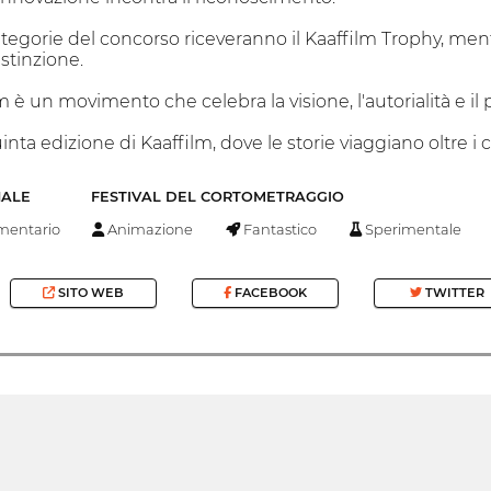
e categorie del concorso riceveranno il Kaaffilm Trophy, m
distinzione.
lm è un movimento che celebra la visione, l'autorialità e
uinta edizione di Kaaffilm, dove le storie viaggiano oltre i c
NALE
FESTIVAL DEL CORTOMETRAGGIO
entario
Animazione
Fantastico
Sperimentale
SITO WEB
FACEBOOK
TWITTER