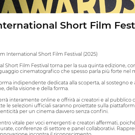
nternational Short Film Fest
lm International Short Film Festival (2025)
nal Short Film Festival torna per la sua quinta edizione, 
guaggio cinematografico che spesso parla più forte nel 
orma indipendente dedicata alla scoperta, al sostegno e a
e, della visione e della forma.
i terrà interamente online e offrirà ai creatori e al pubblic
te le selezioni ufficiali saranno proiettate sulla piattafor
autenticità per un cinema davvero senza confini.
tro vitale per voci emergenti e creatori affermati, poiché 
curate, conferenze di settore e panel collaborativi. Rapp
'innovazione incontra il riconoscimento.