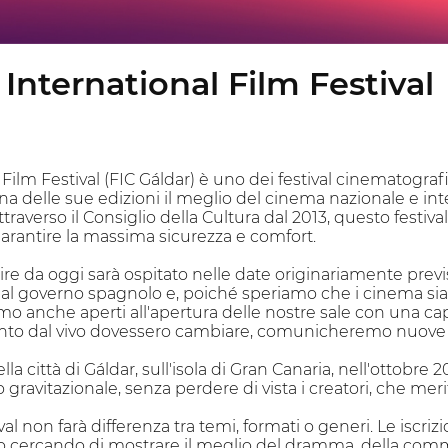
 International Film Festival
l Film Festival (FIC Gáldar) è uno dei festival cinematograf
a delle sue edizioni il meglio del cinema nazionale e int
raverso il Consiglio della Cultura dal 2013, questo festi
garantire la massima sicurezza e comfort.
tire da oggi sarà ospitato nelle date originariamente pre
dal governo spagnolo e, poiché speriamo che i cinema sian
mo anche aperti all'apertura delle nostre sale con una capi
ento dal vivo dovessero cambiare, comunicheremo nuove date
nella città di Gáldar, sull'isola di Gran Canaria, nell'ottobre
gravitazionale, senza perdere di vista i creatori, che mer
al non farà differenza tra temi, formati o generi. Le iscriz
 cercando di mostrare il meglio del dramma, della commedi