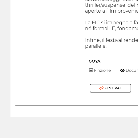
thriller/suspense, del 
aperte a film provenie
La FIC si impegna a fa
né formali. È, fondam
Infine, il festival re
parallele.
GOYA!
Finzione
Docum
FESTIVAL