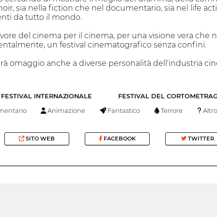
noir, sia nella fiction che nel documentario, sia nel life ac
nti da tutto il mondo.
vore del cinema per il cinema, per una visione vera che non
entalmente, un festival cinematografico senza confini.
nderà omaggio anche a diverse personalità dell'industria c
FESTIVAL INTERNAZIONALE
FESTIVAL DEL CORTOMETRA
entario
Animazione
Fantastico
Terrore
Altr
SITO WEB
FACEBOOK
TWITTER