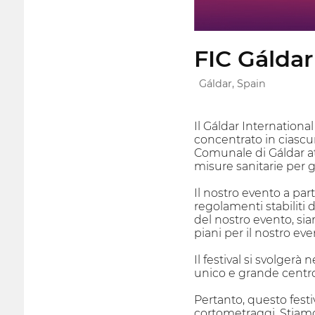
FIC Gáldar
Gáldar, Spain
Il Gáldar Internationa
concentrato in ciascun
Comunale di Gáldar att
misure sanitarie per 
Il nostro evento a par
regolamenti stabiliti 
del nostro evento, sia
piani per il nostro ev
Il festival si svolgerà 
unico e grande centro 
Pertanto, questo festiv
cortometraggi. Stiamo