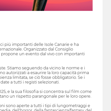
ici più importanti delle Isole Canarie e ha
ernazionale. Organizzato dal Consiglio
val propone un evento dal vivo con importanti
viste. Stiamo seguendo da vicino le norme e i
o autorizzati a esaurire la loro capacità prima
enza limitata, se ciò fosse obbligatorio. Se i
 a tutti i registi selezionati.
 2025, e la sua filosofia si concentra sul film come
itano un rispetto parangonale per le loro opere.
ioni sono aperte a tutti i tipi di lungometraggi e
a, dell'horror, della fantascienza/fantasy, del