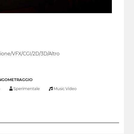
one/VFX/CGI/2D/3D/Altro
UNGOMETRAGGIO
o
Sperimentale
Music Video