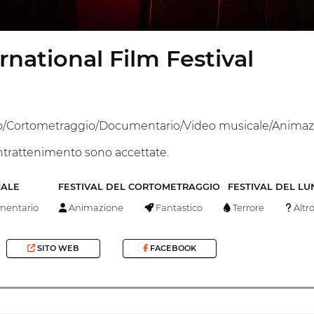
rnational Film Festival
/Cortometraggio/Documentario/Video musicale/Animazi
intrattenimento sono accettate.
NALE
FESTIVAL DEL CORTOMETRAGGIO
FESTIVAL DEL L
entario
Animazione
Fantastico
Terrore
Altr
SITO WEB
FACEBOOK