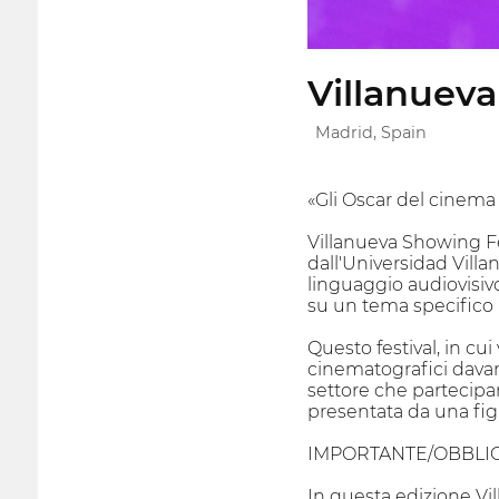
Villanuev
Madrid, Spain
«Gli Oscar del cinema 
Villanueva Showing Fes
dall'Universidad Villan
linguaggio audiovisiv
su un tema specifico 
Questo festival, in cu
cinematografici davanti
settore che partecipan
presentata da una fig
IMPORTANTE/OBBLI
In questa edizione V