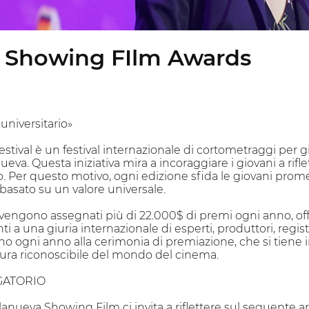
a Showing FIlm Awards
universitario»
tival è un festival internazionale di cortometraggi per giov
ueva. Questa iniziativa mira a incoraggiare i giovani a rifle
o. Per questo motivo, ogni edizione sfida le giovani prom
basato su un valore universale.
i vengono assegnati più di 22.000$ di premi ogni anno, offre
 a una giuria internazionale di esperti, produttori, registi,
o ogni anno alla cerimonia di premiazione, che si tiene i
ura riconoscibile del mondo del cinema.
GATORIO
illanueva Showing Film ci invita a riflettere sul segu