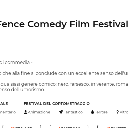
Fence Comedy Film Festival
a
 di commedia -
o che alla fine si conclude con un eccellente senso dell
ualsiasi genere comico: nero, farsesco, irriverente, romant
senso dell'umorismo.
NALE
FESTIVAL DEL CORTOMETRAGGIO
entario
Animazione
Fantastico
Terrore
Altr