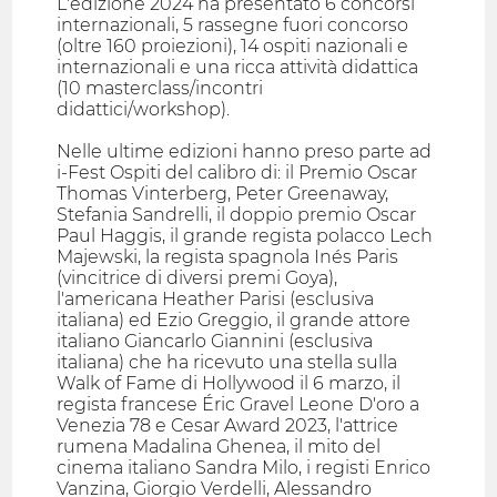
L'edizione 2024 ha presentato 6 concorsi
internazionali, 5 rassegne fuori concorso
(oltre 160 proiezioni), 14 ospiti nazionali e
internazionali e una ricca attività didattica
(10 masterclass/incontri
didattici/workshop).
Nelle ultime edizioni hanno preso parte ad
i-Fest Ospiti del calibro di: il Premio Oscar
Thomas Vinterberg, Peter Greenaway,
Stefania Sandrelli, il doppio premio Oscar
Paul Haggis, il grande regista polacco Lech
Majewski, la regista spagnola Inés Paris
(vincitrice di diversi premi Goya),
l'americana Heather Parisi (esclusiva
italiana) ed Ezio Greggio, il grande attore
italiano Giancarlo Giannini (esclusiva
italiana) che ha ricevuto una stella sulla
Walk of Fame di Hollywood il 6 marzo, il
regista francese Éric Gravel Leone D'oro a
Venezia 78 e Cesar Award 2023, l'attrice
rumena Madalina Ghenea, il mito del
cinema italiano Sandra Milo, i registi Enrico
Vanzina, Giorgio Verdelli, Alessandro