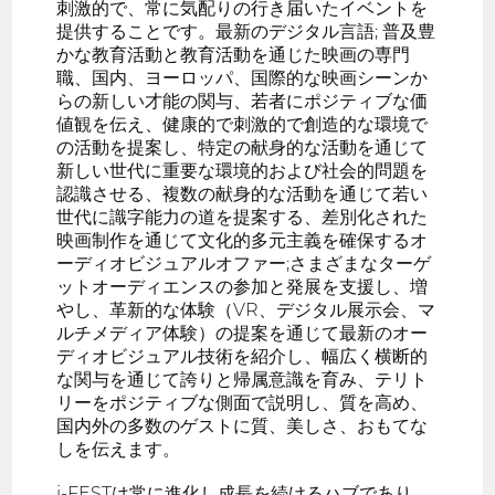
刺激的で、常に気配りの行き届いたイベントを
提供することです。最新のデジタル言語; 普及豊
かな教育活動と教育活動を通じた映画の専門
職、国内、ヨーロッパ、国際的な映画シーンか
らの新しい才能の関与、若者にポジティブな価
値観を伝え、健康的で刺激的で創造的な環境で
の活動を提案し、特定の献身的な活動を通じて
新しい世代に重要な環境的および社会的問題を
認識させる、複数の献身的な活動を通じて若い
世代に識字能力の道を提案する、差別化された
映画制作を通じて文化的多元主義を確保するオ
ーディオビジュアルオファー;さまざまなターゲ
ットオーディエンスの参加と発展を支援し、増
やし、革新的な体験（VR、デジタル展示会、マ
ルチメディア体験）の提案を通じて最新のオー
ディオビジュアル技術を紹介し、幅広く横断的
な関与を通じて誇りと帰属意識を育み、テリト
リーをポジティブな側面で説明し、質を高め、
国内外の多数のゲストに質、美しさ、おもてな
しを伝えます。
i-FESTは常に進化し成長を続けるハブであり、