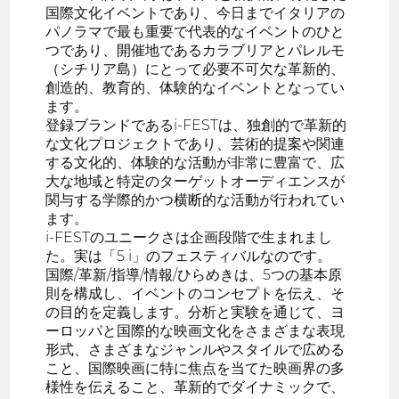
国際文化イベントであり、今日までイタリアの
パノラマで最も重要で代表的なイベントのひと
つであり、開催地であるカラブリアとパレルモ
（シチリア島）にとって必要不可欠な革新的、
創造的、教育的、体験的なイベントとなってい
ます。
登録ブランドであるi-FESTは、独創的で革新的
な文化プロジェクトであり、芸術的提案や関連
する文化的、体験的な活動が非常に豊富で、広
大な地域と特定のターゲットオーディエンスが
関与する学際的かつ横断的な活動が行われてい
ます。
i-FESTのユニークさは企画段階で生まれまし
た。実は「5 i」のフェスティバルなのです。
国際/革新/指導/情報/ひらめきは、5つの基本原
則を構成し、イベントのコンセプトを伝え、そ
の目的を定義します。分析と実験を通じて、ヨ
ーロッパと国際的な映画文化をさまざまな表現
形式、さまざまなジャンルやスタイルで広める
こと、国際映画に特に焦点を当てた映画界の多
様性を伝えること、革新的でダイナミックで、