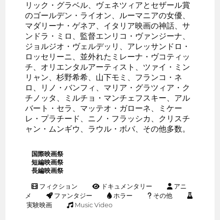
リック・グラベル、ヴェネツィアとセザール賞
のゴールデン・ライオン、ルーマニアの女優、
マダリーナ・ゲネア、イタリア映画の神話、サ
ンドラ・ミロ、監督エンリコ・ヴァンジーナ、
ジョルジオ・ヴェルデッリ、アレッサンドロ・
ロッセリーニ、並外れたミレーナ・ヴコティッ
チ、オリエンタルアーティスト、ツァイ・ミン
リャン、杉野希希、山下モミ、フランコ・ネ
ロ、リノ・バンフィ、マリア・グラツィア・ク
チノッタ、ミルチョ・マンチェフスキー、アル
バート・セラ、マッテオ・ガローネ、ミケー
レ・プラチード、ニノ・フラッシカ、クリスチ
ャン・ムンギウ、ラウル・ボバ、その他多数。
国際映画祭
短編映画祭
長編映画祭
フィクション
ドキュメンタリー
アニ
メ
ファンタジー
ホラー
その他
実験映画
Music Video