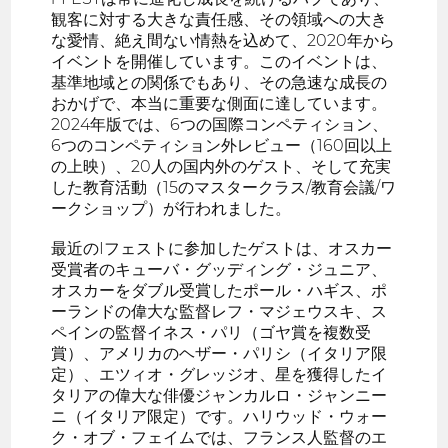
観客に対する大きな責任感、その領域への大き
な愛情、絶え間ない情熱を込めて、2020年から
イベントを開催しています。このイベントは、
基準地域との関係でもあり、その急速な成長の
おかげで、本当に重要な側面に達しています。
2024年版では、6つの国際コンペティション、
6つのコンペティション外レビュー（160回以上
の上映）、20人の国内外のゲスト、そして充実
した教育活動（15のマスタークラス/教育会議/ワ
ークショップ）が行われました。
最近のIフェストに参加したゲストは、オスカー
受賞者のキューバ・グッディング・ジュニア、
オスカーをダブル受賞したポール・ハギス、ポ
ーランドの偉大な監督レフ・マジェウスキ、ス
ペインの監督イネス・パリ（ゴヤ賞を複数受
賞）、アメリカのヘザー・パリシ（イタリア限
定）、エツィオ・グレッジオ、星を獲得したイ
タリアの偉大な俳優ジャンカルロ・ジャンニー
ニ（イタリア限定）です。ハリウッド・ウォー
ク・オブ・フェイムでは、フランス人監督のエ