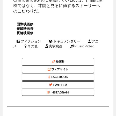
Chihuahuaを真に定義しているのは、作品の規
模ではなく、才能と見るに値するストーリーへ
のこだわりだ。
国際映画祭
短編映画祭
長編映画祭
フィクション
ドキュメンタリー
アニ
メ
その他
実験映画
Music Video
映画祭
ウェブサイト
FACEBOOK
TWITTER
INSTAGRAM