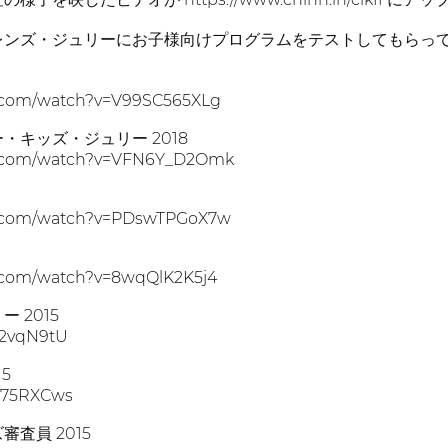
レンズ・ジュリーにお子様向けプログラムをテストしてもらっ
e.com/watch?v=V99SC565XLg
・キッズ・ジュリー 2018
e.com/watch?v=VFN6Y_D2Omk
e.com/watch?v=PDswTPGoX7w
.com/watch?v=8wqQlK2K5j4
 2015
R2vqN9tU
5
2U75RXCws
査員 2015