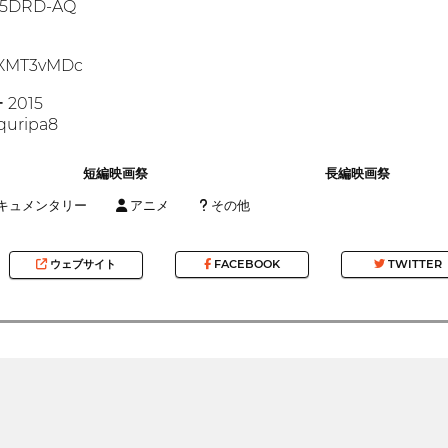
Yh5DRD-AQ
mgXMT3vMDc
2015
4quripa8
短編映画祭
長編映画祭
キュメンタリー
アニメ
その他
ウェブサイト
FACEBOOK
TWITTER