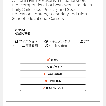
Almunia Film Festival is a national short
film competition that hosts works made in
Early Childhood, Primary and Special
Education Centers, Secondary and High
School Educational Centers.
GOYA!
短編映画祭
フィクション
ドキュメンタリー
アニ
メ
実験映画
Music Video
映画祭
ウェブサイト
FACEBOOK
TWITTER
INSTAGRAM